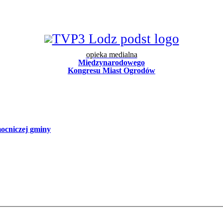
opieka medialna
Międzynarodowego
Kongresu Miast Ogrodów
mocniczej gminy