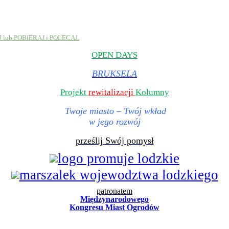
J lub POBIERAJ i POLECAJ.
OPEN DAYS
BRUKSELA
Projekt
rewitalizacji
Kolumny
Twoje miasto – Twój wk
ł
ad
w jego rozwój
prześlij Swój pomysł
patronatem
Mi
ę
dzynarodowego
Kongresu Miast Ogrod
ó
w