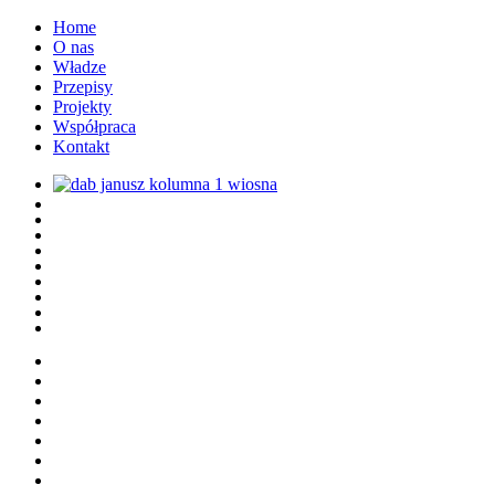
Home
O nas
Władze
Przepisy
Projekty
Współpraca
Kontakt