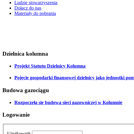
Ludzie stowarzyszenia
Dołącz do nas
Materiały do pobrania
Dzielnica kolumna
Projekt Statutu Dzielnicy Kolumna
Pojęcie gospodarki finansowej dzielnicy jako jednostki po
Budowa gazociągu
Rozpoczęła się budowa sieci gazowniczej w Kolumnie
Logowanie
Użytkownik